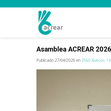
Saltar
al
contenido
Asamblea ACREAR 202
Publicado
27/04/2026
en
2560 &veces; 1