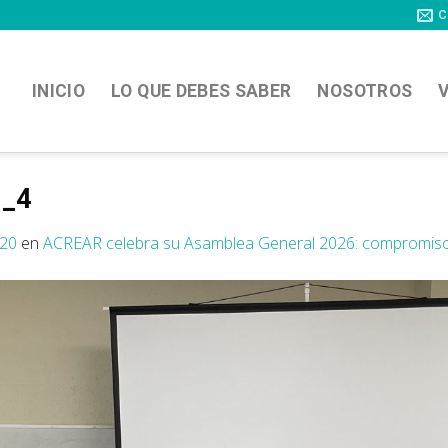
C
INICIO
LO QUE DEBES SABER
NOSOTROS
V
6_4
920
en
ACREAR celebra su Asamblea General 2026: compromiso,