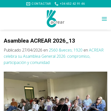
Saltar
CONTACTAR
+34 652 42 91 46
al
contenido
Asamblea ACREAR 2026_13
Publicado
27/04/2026
en
2560 &veces; 1920
en
ACREAR
celebra su Asamblea General 2026: compromiso,
participación y comunidad